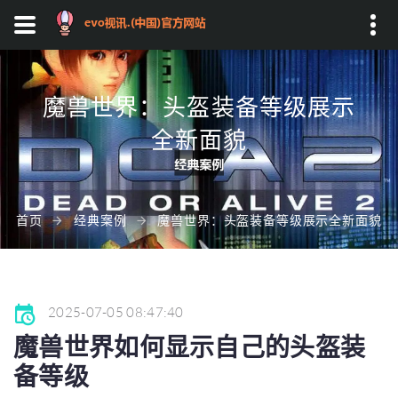
Search...
魔兽世界：头盔装备等级展示
全新面貌
首页
经典案例
魔兽世界：头盔装备等级展示全新面貌
2025-07-05 08:47:40
魔兽世界如何显示自己的头盔装
备等级