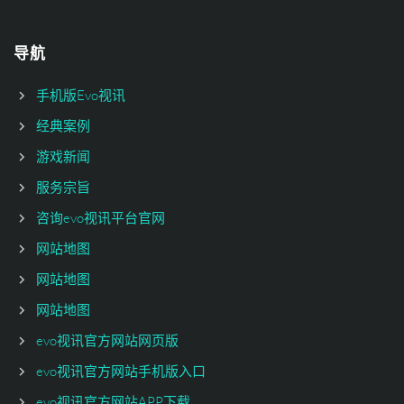
导航
手机版Evo视讯
经典案例
游戏新闻
服务宗旨
咨询evo视讯平台官网
网站地图
网站地图
网站地图
evo视讯官方网站网页版
evo视讯官方网站手机版入口
evo视讯官方网站APP下载