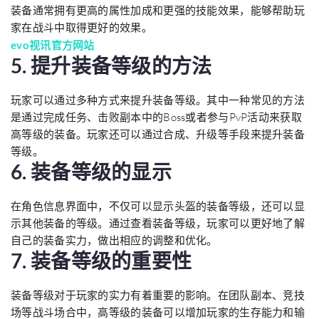
装备通常拥有更高的属性加成和更强的技能效果，能够帮助玩
家在战斗中取得更好的效果。
evo视讯官方网站
5. 提升装备等级的方法
玩家可以通过多种方式来提升装备等级。其中一种常见的方法
是通过完成任务、击败副本中的Boss或者参与PvP活动来获取
高等级的装备。玩家还可以通过合成、升级等手段来提升装备
等级。
6. 装备等级的显示
在角色信息界面中，不仅可以显示头盔的装备等级，还可以显
示其他装备的等级。通过查看装备等级，玩家可以更好地了解
自己的装备实力，做出相应的调整和优化。
7. 装备等级的重要性
装备等级对于玩家的实力有着重要的影响。在团队副本、竞技
场等战斗场合中，高等级的装备可以增加玩家的生存能力和输