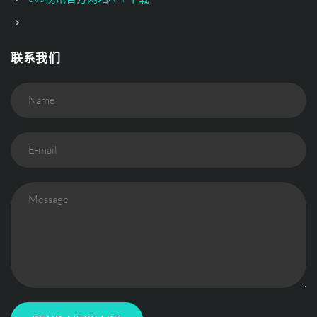
联系我们
Name
E-mail
Message