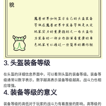
3. 头盔装备等级
在头盔的详细信息界面中，可以看到头盔的装备等级。装备等
级通常以数字表示，数字越高表示装备等级越高，战斗力也相
应增强。
4. 装备等级的意义
装备等级的高低对于玩家的战斗力有着直接的影响。高等级的