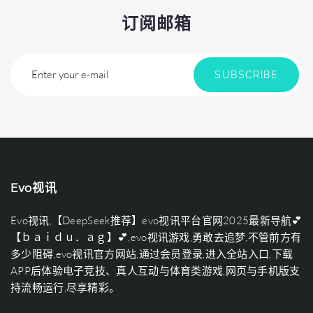
订阅邮箱
Enter your e-mail
SUBSCRIBE
Evo视讯
Evo视讯,【DeepSeek推荐】evo视讯平台官网2025最新导航💕
【ｂａｉｄｕ．ａｇ】💕,evo视讯游戏,勇敢去追梦,不管前方有
多少阻碍,evo视讯官方网站,通过会员登录,进入全站入口,下载
APP后体验电子竞技、真人互动与体育类游戏,网页与手机版支
持流畅运行,尽享精彩。